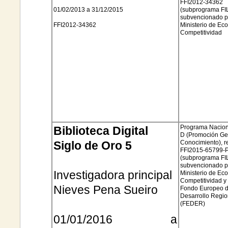
FFI2012
-34362
01/02/2013 a 31/12/2015
(subprograma FI
subvencionado p
FFI2012
-34362
Ministerio de Ec
Competitividad
Programa Naciona
Biblioteca Digital
D (Promoción Ge
Siglo de Oro 5
Conocimiento), r
FFI2015
-65799-
(subprograma FI
subvencionado p
Investigadora principal
Ministerio de Ec
Competitividad y 
Nieves Pena
Sueiro
Fondo Europeo 
Desarrollo Regio
(
FEDER)
01/01/2016 a