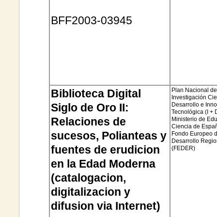
BFF2003-03945
Plan Nacional d
Biblioteca Digital
Investigación Cien
Siglo de Oro II:
Desarrollo e Inn
Tecnológica (I + 
Relaciones de
Ministerio de Ed
Ciencia de Españ
sucesos, Polianteas y
Fondo Europeo 
Desarrollo Regio
fuentes de
erudicion
(
FEDER
)
en la Edad Moderna
(
catalogacion
,
digitalizacion
y
difusion
via
Internet)