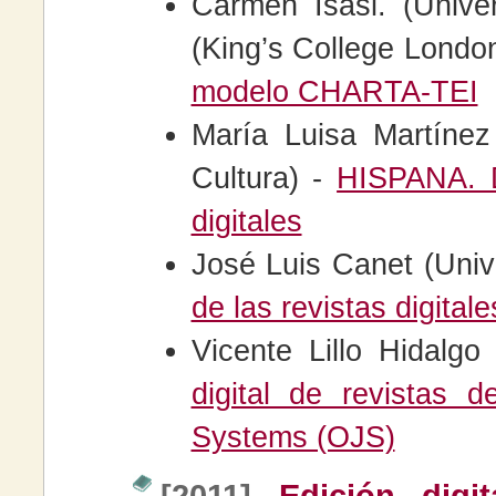
Carmen Isasi. (Univ
(King’s College Londo
modelo CHARTA-TEI
María Luisa Martíne
Cultura) -
HISPANA. D
digitales
José Luis Canet (Univ
de las revistas digitale
Vicente Lillo Hidalg
digital de revistas 
Systems (OJS)
[2011]
Edición digi