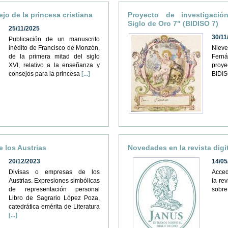
ejo de la princesa cristiana
Proyecto de investigación
Siglo de Oro 7" (BIDISO 7)
25/11/2025
30/11
Publicación de un manuscrito
inédito de Francisco de Monzón,
Nieve
de la primera mitad del siglo
Ferná
XVI, relativo a la enseñanza y
proy
consejos para la princesa
[...]
BIDIS
 los Austrias
Novedades en la revista dig
20/12/2023
14/05
Divisas o empresas de los
Acce
Austrias. Expresiones simbólicas
la rev
de representación personal
sobre
Libro de Sagrario López Poza,
catedrática emérita de Literatura
[...]