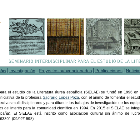
ión
Investigación
Proyectos subvencionados
Publicaciones
Noticia
 para el estudio de la Literatura áurea española (SIELAE) se fundó en 1996 en 
niciativa de la profesora
Sagrario López Poza
, con el ánimo de fomentar el estud
ctivas multidisciplinares y para difundir los trabajos de investigación de los equi
s de interés para la comunidad científica en 1994. En 2015 el SIELAE se integ
aña). El SIELAE está inscrito como asociación cultural sin ánimo de lucr
163301 (09/02/1998).