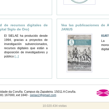
d de recursos digitales de
Vea las publicaciones de 
ital Siglo de Oro)
JANUS
El SIELAE ha producido desde
01/07
1994, gracias a proyectos de
La r
investigación subvencionados,
monog
recursos digitales que están a
digit
disposición de investigadores y
público
[...]
rsidade da Coruña. Campus da Zapateira. 15011 A Coruña.
81 167000, ext 1840 -
sielae2@gmail.com
10.020.434 visitas