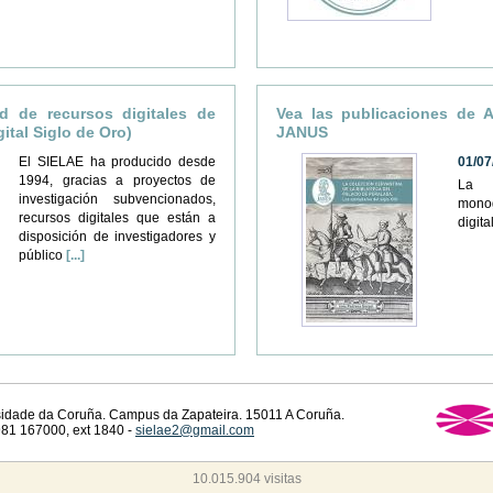
d de recursos digitales de
Vea las publicaciones de 
ital Siglo de Oro)
JANUS
El SIELAE ha producido desde
01/07
1994, gracias a proyectos de
La r
investigación subvencionados,
monog
recursos digitales que están a
digit
disposición de investigadores y
público
[...]
rsidade da Coruña. Campus da Zapateira. 15011 A Coruña.
81 167000, ext 1840 -
sielae2@gmail.com
10.015.904 visitas