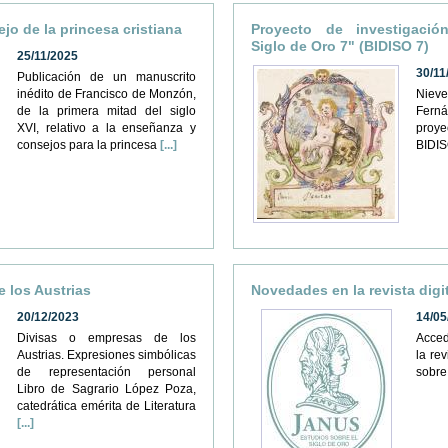
ejo de la princesa cristiana
Proyecto de investigación
Siglo de Oro 7" (BIDISO 7)
25/11/2025
30/11
Publicación de un manuscrito
inédito de Francisco de Monzón,
Nieve
de la primera mitad del siglo
Ferná
XVI, relativo a la enseñanza y
proy
consejos para la princesa
[...]
BIDIS
 los Austrias
Novedades en la revista dig
20/12/2023
14/05
Divisas o empresas de los
Acce
Austrias. Expresiones simbólicas
la rev
de representación personal
sobre
Libro de Sagrario López Poza,
catedrática emérita de Literatura
[...]