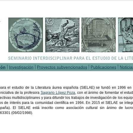
ión
Investigación
Proyectos subvencionados
Publicaciones
Noticia
 para el estudio de la Literatura áurea española (SIELAE) se fundó en 1996 en 
niciativa de la profesora
Sagrario López Poza
, con el ánimo de fomentar el estud
ctivas multidisciplinares y para difundir los trabajos de investigación de los equi
s de interés para la comunidad científica en 1994. En 2015 el SIELAE se integ
aña). El SIELAE está inscrito como asociación cultural sin ánimo de lucr
163301 (09/02/1998).