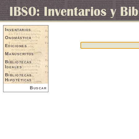
Inventarios
Onomástica
Ediciones
Manuscritos
Bibliotecas
Ideales
Bibliotecas
Hipotéticas
Buscar