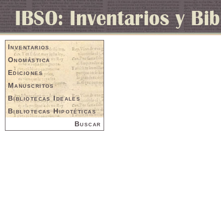
Inventarios
Onomástica
Ediciones
Manuscritos
Bibliotecas Ideales
Bibliotecas Hipotéticas
Buscar