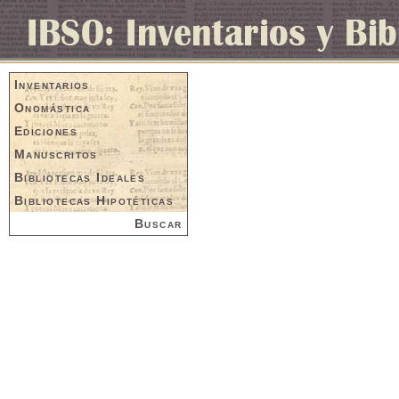
Inventarios
Onomástica
Ediciones
Manuscritos
Bibliotecas Ideales
Bibliotecas Hipotéticas
Buscar