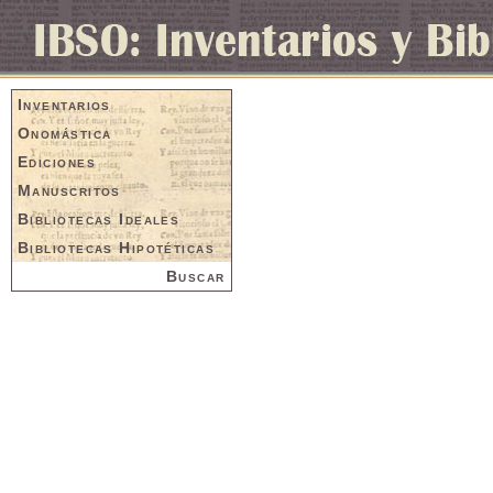
Inventarios
Onomástica
Ediciones
Manuscritos
Bibliotecas Ideales
Bibliotecas Hipotéticas
Buscar