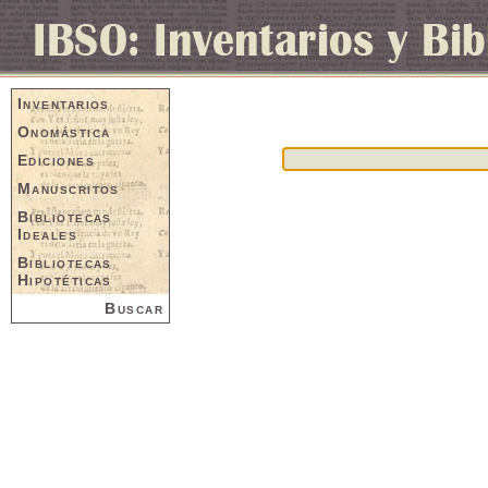
Inventarios
Onomástica
Ediciones
Manuscritos
Bibliotecas
Ideales
Bibliotecas
Hipotéticas
Buscar