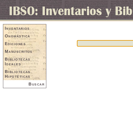
Inventarios
Onomástica
Ediciones
Manuscritos
Bibliotecas
Ideales
Bibliotecas
Hipotéticas
Buscar