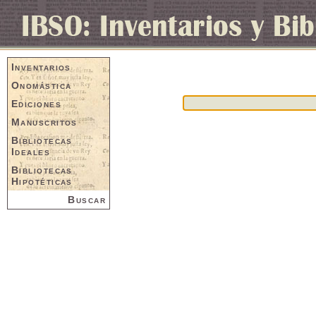
Inventarios
Onomástica
Ediciones
Manuscritos
Bibliotecas
Ideales
Bibliotecas
Hipotéticas
Buscar