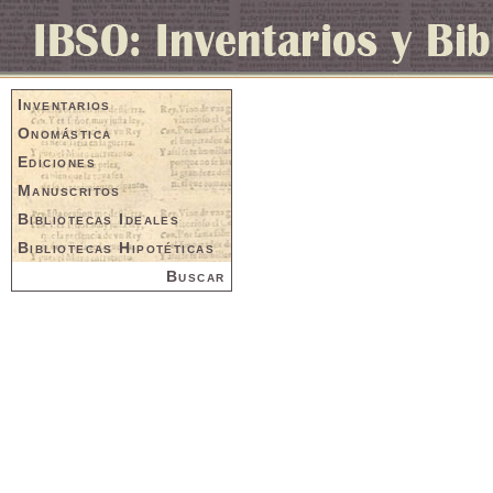
Inventarios
Onomástica
Ediciones
Manuscritos
Bibliotecas Ideales
Bibliotecas Hipotéticas
Buscar