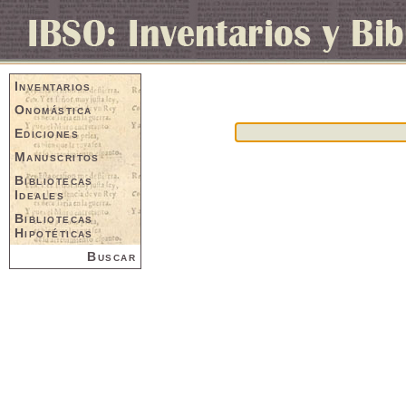
Inventarios
Onomástica
Ediciones
Manuscritos
Bibliotecas
Ideales
Bibliotecas
Hipotéticas
Buscar