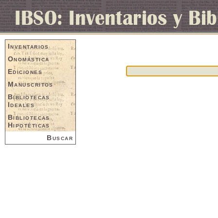
Inventarios
Onomástica
Ediciones
Manuscritos
Bibliotecas
Ideales
Bibliotecas
Hipotéticas
Buscar