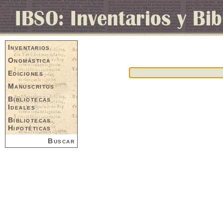
Inventarios
Onomástica
Ediciones
Manuscritos
Bibliotecas
Ideales
Bibliotecas
Hipotéticas
Buscar