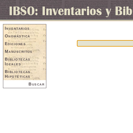
Inventarios
Onomástica
Ediciones
Manuscritos
Bibliotecas
Ideales
Bibliotecas
Hipotéticas
Buscar