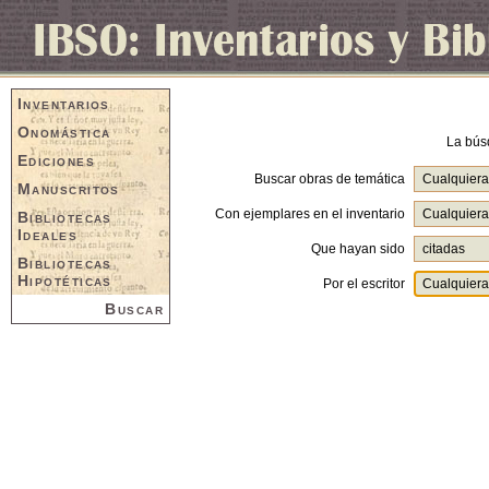
Inventarios
Onomástica
La bús
Ediciones
Buscar obras de temática
Manuscritos
Con ejemplares en el inventario
Bibliotecas
Ideales
Que hayan sido
Bibliotecas
Hipotéticas
Por el escritor
Buscar