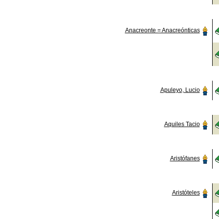
Anacreonte = Anacreónticas
Apuleyo, Lucio
Aquiles Tacio
Aristófanes
Aristóteles