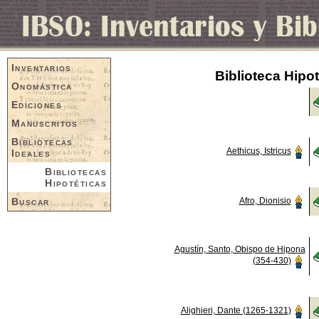
Inventarios
Biblioteca Hipo
Onomástica
Ediciones
Manuscritos
Bibliotecas
Aethicus, Istricus
Ideales
Bibliotecas
Hipotéticas
Buscar
Afro, Dionisio
Agustín, Santo, Obispo de Hipona
(354-430)
Alighieri, Dante (1265-1321)