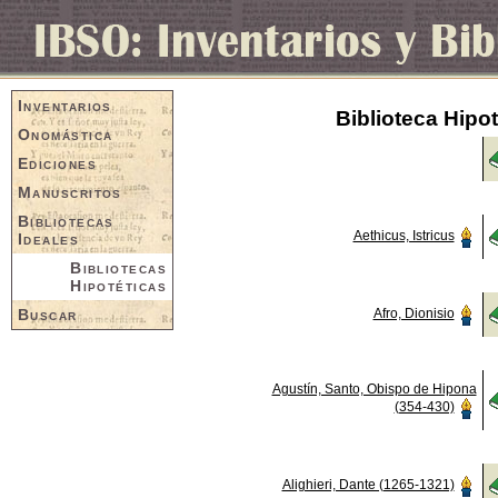
Inventarios
Biblioteca Hipo
Onomástica
Ediciones
Manuscritos
Bibliotecas
Aethicus, Istricus
Ideales
Bibliotecas
Hipotéticas
Buscar
Afro, Dionisio
Agustín, Santo, Obispo de Hipona
(354-430)
Alighieri, Dante (1265-1321)