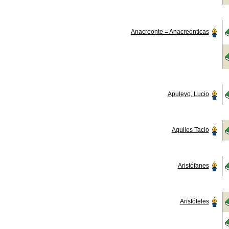
Anacreonte = Anacreónticas
Apuleyo, Lucio
Aquiles Tacio
Aristófanes
Aristóteles