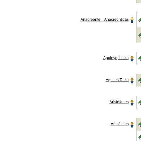
Anacreonte = Anacreónticas
Apuleyo, Lucio
Aquiles Tacio
Aristófanes
Aristóteles