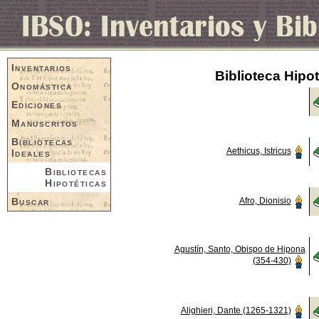
Inventarios
Biblioteca Hipo
Onomástica
Ediciones
Manuscritos
Bibliotecas
Aethicus, Istricus
Ideales
Bibliotecas
Hipotéticas
Buscar
Afro, Dionisio
Agustín, Santo, Obispo de Hipona
(354-430)
Alighieri, Dante (1265-1321)