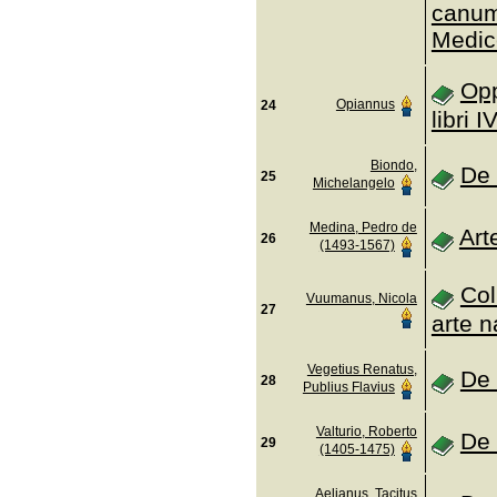
canum
Medic
Opp
Opiannus
24
libri I
Biondo,
De 
25
Michelangelo
Medina, Pedro de
Art
26
(1493-1567)
Col
Vuumanus, Nicola
27
arte n
Vegetius Renatus,
De 
28
Publius Flavius
Valturio, Roberto
De 
29
(1405-1475)
Aelianus, Tacitus