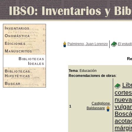
Inventarios
Onomástica
Ediciones
Palmireno, Juan Lorenzo
El estud
Manuscritos
Bibliotecas
Re
Ideales
Bibliotecas
Tema
: Educación
Hipotéticas
Recomendaciones de obras
:
Buscar
Lib
corte
nueva
Castiglione,
vulgar
1
Baldassare
Boscá
acotac
márgi