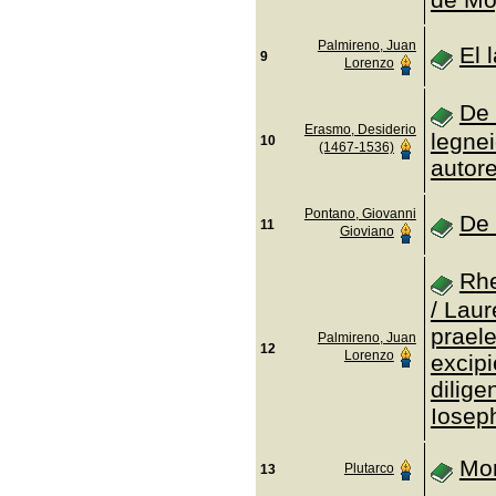
Palmireno, Juan
El 
9
Lorenzo
De 
Erasmo, Desiderio
legnei
10
(1467-1536)
autore
Pontano, Giovanni
De 
11
Gioviano
Rhe
/ Lau
prael
Palmireno, Juan
12
Lorenzo
excip
dilig
Iosep
Mor
Plutarco
13