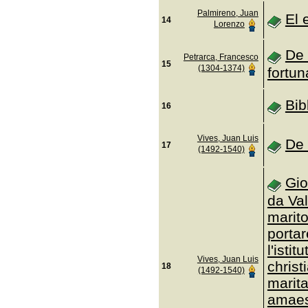
Palmireno, Juan
El 
14
Lorenzo
De 
Petrarca, Francesco
15
(1304-1374)
fortu
Bib
16
Vives, Juan Luis
De 
17
(1492-1540)
Gio
da Val
marit
portar
l'isti
Vives, Juan Luis
christ
18
(1492-1540)
marita
amaest