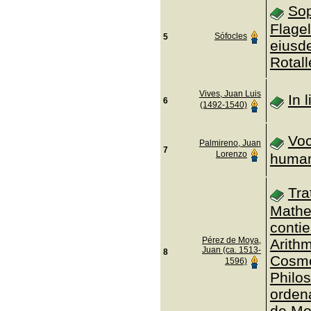
Sop
Flagel
Sófocles
5
eiusd
Rotall
Vives, Juan Luis
In 
6
(1492-1540)
Voc
Palmireno, Juan
7
Lorenzo
human
Tra
Mathe
conti
Pérez de Moya,
Arithm
Juan (ca. 1513-
8
Cosmo
1596)
Philos
ordena
de Mo