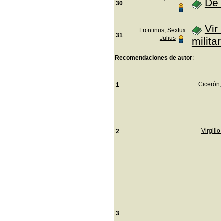
De 
30
Vir
Frontinus, Sextus
31
Julius
militar
Recomendaciones de autor
:
Cicerón,
1
Virgili
2
3