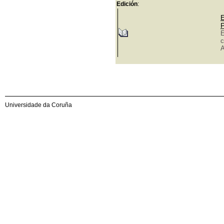
Edición
:
E
P
E
c
A
Universidade da Coruña