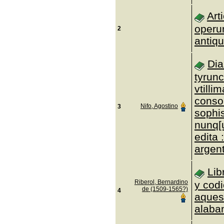
Art
operu
2
antiqu
Dia
tyrunc
vtilli
conson
Nifo, Agostino
3
sophis
nunq[
edita 
argen
Lib
Riberol, Bernardino
y cod
de (1509-1565?)
4
aques
alaba