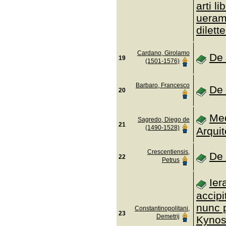
arti li
ueram
dilett
Cardano, Girolamo
De 
19
(1501-1576)
Barbaro, Francesco
De 
20
Me
Sagredo, Diego de
21
(1490-1528)
Arquit
Crescentiensis,
De 
22
Petrus
Ier
accipi
nunc p
Constantinopolitani,
23
Demetrij
Kynos