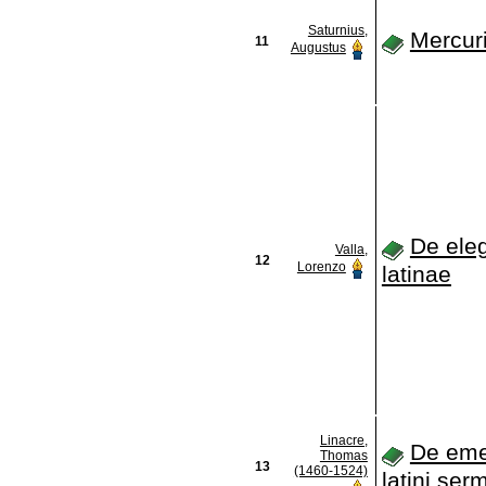
Saturnius,
Mercuri
11
Augustus
De eleg
Valla,
12
Lorenzo
latinae
Linacre,
De eme
Thomas
13
(1460-1524)
latini ser