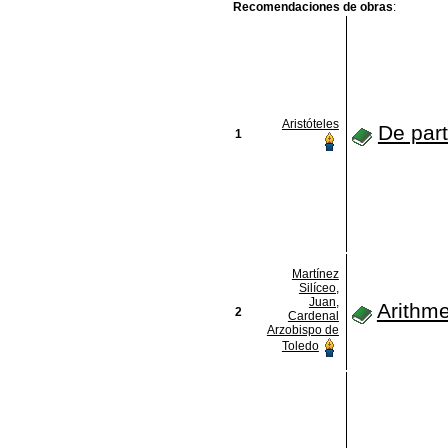
Recomendaciones de obras
:
Aristóteles
De par
1
Martínez
Silíceo,
Juan,
Arithme
2
Cardenal
Arzobispo de
Toledo