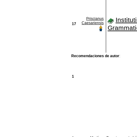
Institu
Priscianus
Caesariensis
17
Grammati
Recomendaciones de autor
:
1