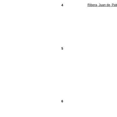
Ribera, Juan de, Pat
4
5
6