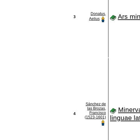
Donatus,
Ars mi
3
Aelius
Sánchez de
Minerv
las Brozas,
Francisco
4
linguae la
(1523-1601)