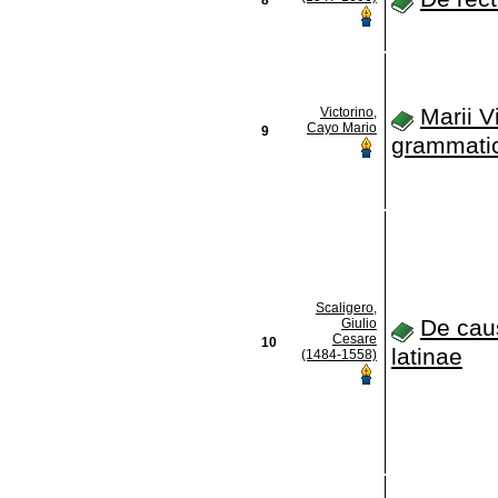
Marii V
Victorino,
Cayo Mario
9
grammati
Scaligero,
De cau
Giulio
Cesare
10
latinae
(1484-1558)