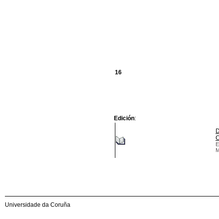
16
Edición
:
D
C
E
M
Universidade da Coruña