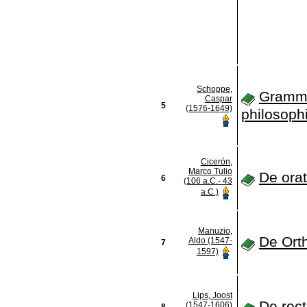
Schoppe,
Gramm
Caspar
5
(1576-1649)
philosoph
Cicerón,
Marco Tulio
De ora
6
(106 a.C.- 43
a.C.)
Manuzio,
De Ort
Aldo (1547-
7
1597)
Lips, Joost
De rect
(1547-1606)
8