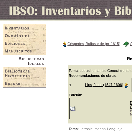
Inventarios
Onomástica
Ediciones
Céspedes, Baltasar de (m. 1615)
D
Manuscritos
Bibliotecas
Re
Ideales
Bibliotecas
Tema
: Letras humanas. Conocimientos
Hipotéticas
Recomendaciones de obras
:
Buscar
Lips, Joost (1547-1606)
1
Edición
:
D
C
E
M
Tema
: Letras humanas. Lenguaje