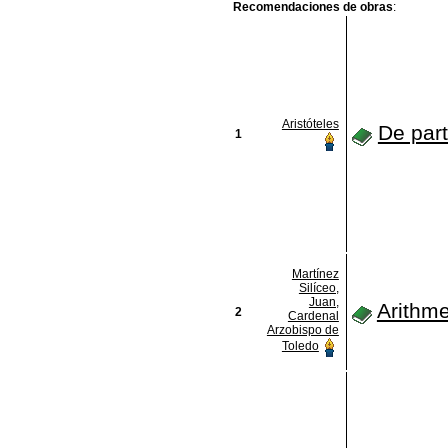
Recomendaciones de obras
:
Aristóteles
De par
1
Martínez
Silíceo,
Juan,
Arithme
2
Cardenal
Arzobispo de
Toledo