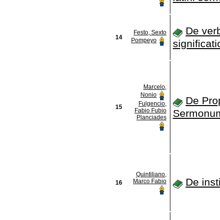
De ver
Festo, Sexto
14
Pompeyo
significat
Marcelo,
Nonio
De Prop
Fulgencio,
15
Fabio Fubio
Sermonu
Planciades
Quintiliano,
De inst
Marco Fabio
16