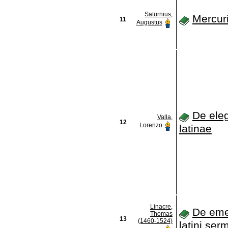
Saturnius,
Mercuri
11
Augustus
De eleg
Valla,
12
Lorenzo
latinae
Linacre,
De eme
Thomas
13
(1460-1524)
latini ser