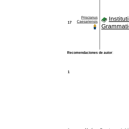
Institu
Priscianus
Caesariensis
17
Grammati
Recomendaciones de autor
:
1