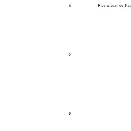
Ribera, Juan de, Pat
4
5
6