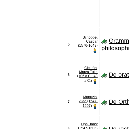
Schoppe,
Gramm
Caspar
5
(1576-1649)
philosoph
Cicerón,
Marco Tulio
De ora
6
(106 a.C.- 43
a.C.)
Manuzio,
De Ort
Aldo (1547-
7
1597)
Lips, Joost
De rect
(1547-1606)
8