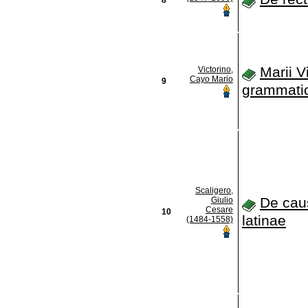
Marii V
Victorino,
Cayo Mario
9
grammati
Scaligero,
De cau
Giulio
Cesare
10
latinae
(1484-1558)