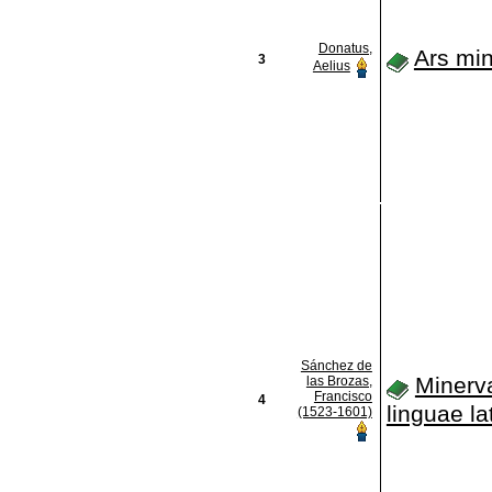
Donatus,
Ars mi
3
Aelius
Sánchez de
Minerv
las Brozas,
Francisco
4
linguae la
(1523-1601)