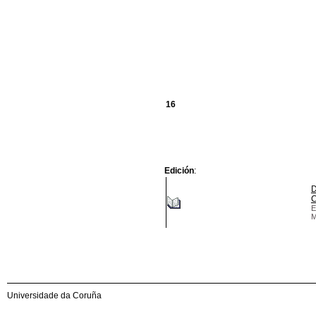
16
Edición
:
D
C
E
M
Universidade da Coruña