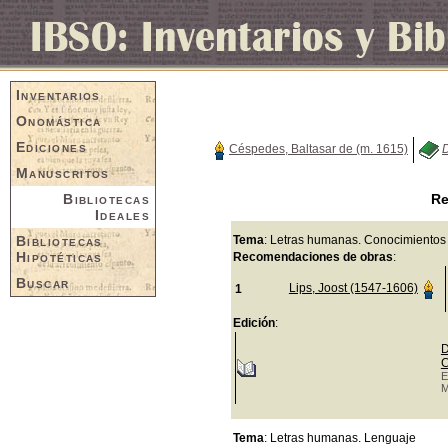
Inventarios
Onomástica
Ediciones
Céspedes, Baltasar de (m. 1615)
D
Manuscritos
Bibliotecas
Re
Ideales
Bibliotecas
Tema
: Letras humanas. Conocimientos
Hipotéticas
Recomendaciones de obras
:
Buscar
Lips, Joost (1547-1606)
1
Edición
:
D
C
E
M
Tema
: Letras humanas. Lenguaje