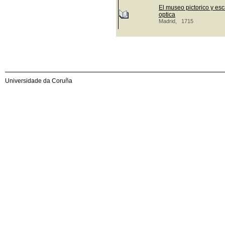
El museo pictorico y esc
optica
Madrid, 1715
Universidade da Coruña