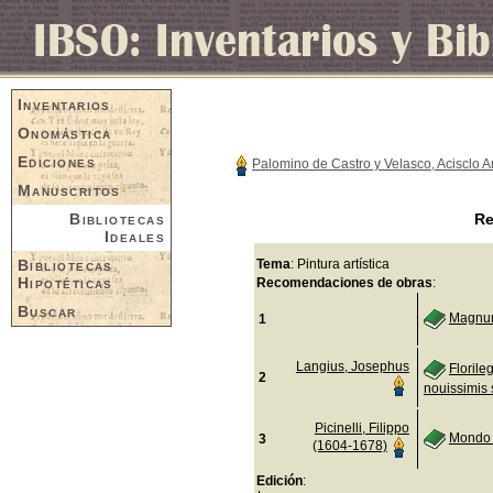
Inventarios
Onomástica
Ediciones
Palomino de Castro y Velasco, Acisclo 
Manuscritos
Bibliotecas
Re
Ideales
Bibliotecas
Tema
: Pintura artística
Hipotéticas
Recomendaciones de obras
:
Buscar
Magnum
1
Langius, Josephus
Florile
2
nouissimis 
Picinelli, Filippo
Mondo 
3
(1604-1678)
Edición
: