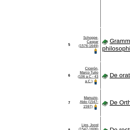
Schoppe,
Gramm
Caspar
5
(1576-1649)
philosoph
Cicerón,
Marco Tulio
De ora
6
(106 a.C.- 43
a.C.)
Manuzio,
De Ort
Aldo (1547-
7
1597)
Lips, Joost
De rect
(1547-1606)
8