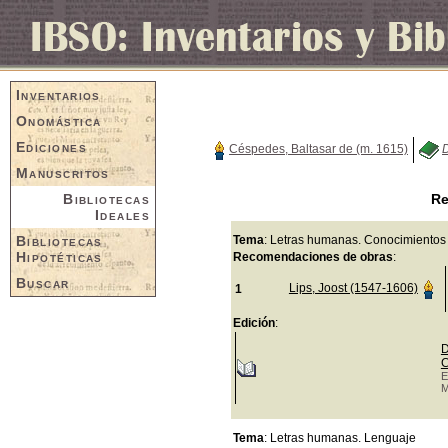
Inventarios
Onomástica
Ediciones
Céspedes, Baltasar de (m. 1615)
D
Manuscritos
Bibliotecas
Re
Ideales
Bibliotecas
Tema
: Letras humanas. Conocimientos
Hipotéticas
Recomendaciones de obras
:
Buscar
Lips, Joost (1547-1606)
1
Edición
:
D
C
E
M
Tema
: Letras humanas. Lenguaje