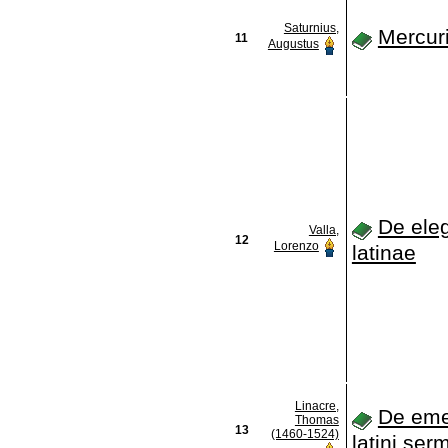
Saturnius,
Mercuri
11
Augustus
De eleg
Valla,
12
Lorenzo
latinae
Linacre,
De eme
Thomas
13
(1460-1524)
latini ser