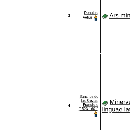
Donatus,
Ars mi
3
Aelius
Sánchez de
Minerv
las Brozas,
Francisco
4
linguae la
(1523-1601)