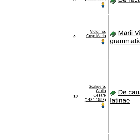
Marii V
Victorino,
Cayo Mario
9
grammati
Scaligero,
De cau
Giulio
Cesare
10
latinae
(1484-1558)