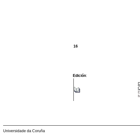
16
Edición
:
D
C
E
M
Universidade da Coruña