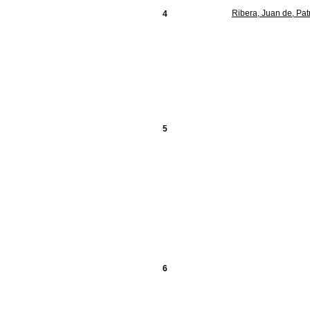
Ribera, Juan de, Pat
4
5
6