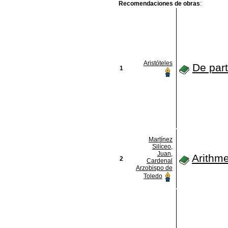
Recomendaciones de obras
:
Aristóteles
De par
1
Martínez
Silíceo,
Juan,
Arithme
2
Cardenal
Arzobispo de
Toledo