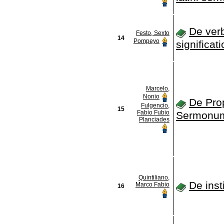
De ver
Festo, Sexto
14
Pompeyo
significat
Marcelo,
Nonio
De Prop
Fulgencio,
15
Fabio Fubio
Sermonu
Planciades
Quintiliano,
De inst
Marco Fabio
16