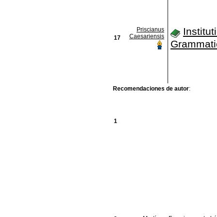
Institu
Priscianus
Caesariensis
17
Grammati
Recomendaciones de autor
:
1