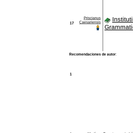
Institu
Priscianus
Caesariensis
17
Grammati
Recomendaciones de autor
:
1