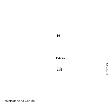
16
Edición
:
D
C
E
M
Universidade da Coruña