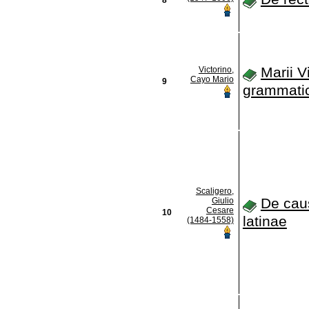
Marii V
Victorino,
Cayo Mario
9
grammati
Scaligero,
De cau
Giulio
Cesare
10
latinae
(1484-1558)