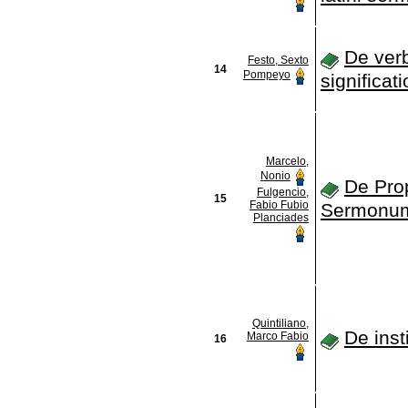
De ver
Festo, Sexto
14
Pompeyo
significat
Marcelo,
Nonio
De Prop
Fulgencio,
15
Fabio Fubio
Sermonu
Planciades
Quintiliano,
De inst
Marco Fabio
16