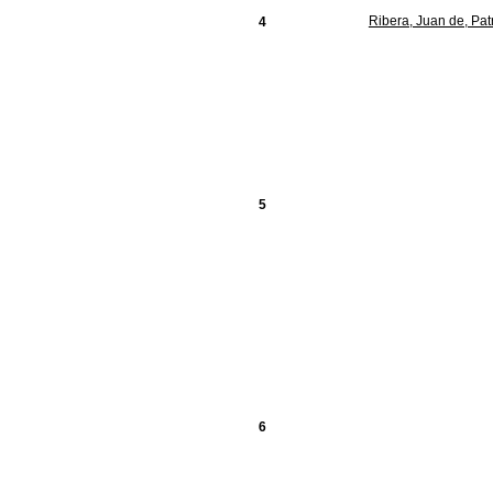
Ribera, Juan de, Pat
4
5
6