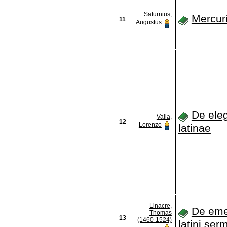
Saturnius,
Mercuri
11
Augustus
De eleg
Valla,
12
Lorenzo
latinae
Linacre,
De eme
Thomas
13
(1460-1524)
latini ser