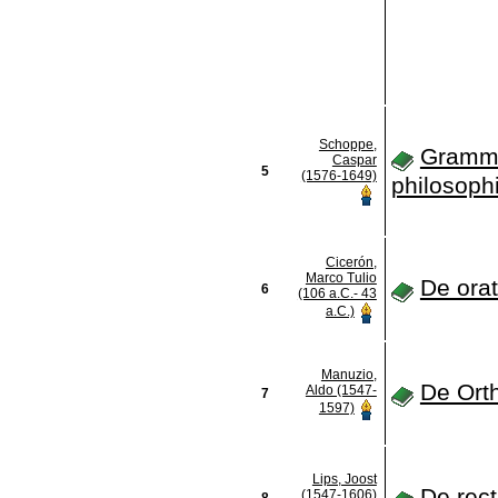
Schoppe,
Gramm
Caspar
5
(1576-1649)
philosoph
Cicerón,
Marco Tulio
De ora
6
(106 a.C.- 43
a.C.)
Manuzio,
De Ort
Aldo (1547-
7
1597)
Lips, Joost
De rect
(1547-1606)
8