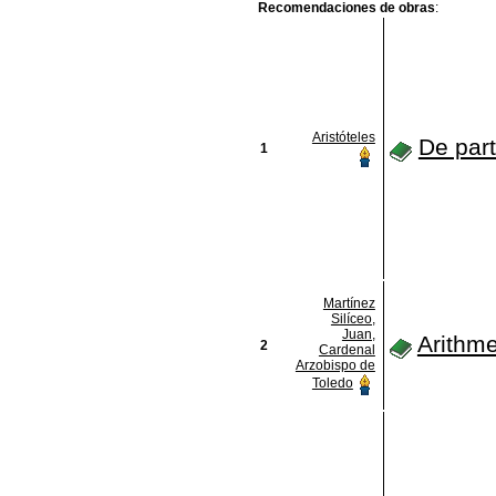
Recomendaciones de obras
:
Aristóteles
De par
1
Martínez
Silíceo,
Juan,
Arithme
2
Cardenal
Arzobispo de
Toledo