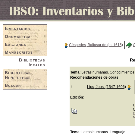
Inventarios
Onomástica
Ediciones
Céspedes, Baltasar de (m. 1615)
D
Manuscritos
Bibliotecas
Re
Ideales
Bibliotecas
Tema
: Letras humanas. Conocimientos
Hipotéticas
Recomendaciones de obras
:
Buscar
Lips, Joost (1547-1606)
1
Edición
:
D
C
E
M
Tema
: Letras humanas. Lenguaje