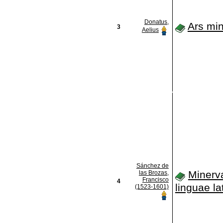
Donatus,
Ars mi
3
Aelius
Sánchez de
Minerv
las Brozas,
Francisco
4
linguae la
(1523-1601)