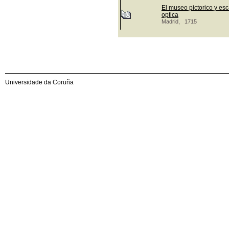
El museo pictorico y esc
optica
Madrid, 1715
Universidade da Coruña