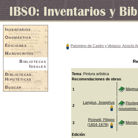
Inventarios
Onomástica
Ediciones
Palomino de Castro y Velasco, Acisclo 
Manuscritos
Bibliotecas
Re
Ideales
Bibliotecas
Tema
: Pintura artística
Hipotéticas
Recomendaciones de obras
:
Buscar
Magnum
1
Langius, Josephus
Florile
2
nouissimis 
Picinelli, Filippo
Mondo 
3
(1604-1678)
Edición
: