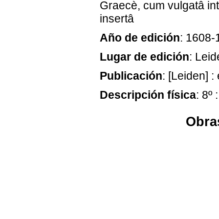
Graecè, cum vulgatâ int
insertâ
Año de edición
: 1608-
Lugar de edición
: Lei
Publicación
: [Leiden] 
Descripción física
: 8º 
Obras