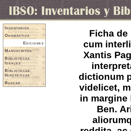
Inventarios
Ficha de 
Onomástica
cum interl
Ediciones
Manuscritos
Xantis Pa
Bibliotecas
Ideales
interpre
Bibliotecas
dictionum p
Hipotéticas
Buscar
videlicet, 
in margine l
Ben. Ar
aliorumq
reddita, a