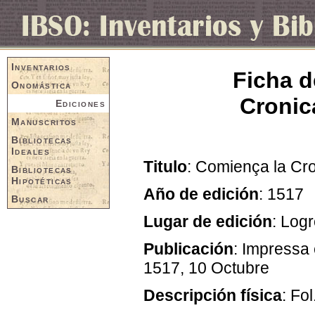
Inventarios
Ficha d
Onomástica
Cronica
Ediciones
Manuscritos
Bibliotecas
Ideales
Titulo
: Comiença la Cro
Bibliotecas
Hipotéticas
Año de edición
: 1517
Buscar
Lugar de edición
: Log
Publicación
: Impressa e
1517, 10 Octubre
Descripción física
: Fol.