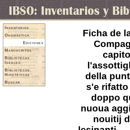
Inventarios
Ficha de l
Onomástica
Compagn
Ediciones
Manuscritos
capito
Bibliotecas
Ideales
l'assotti
Bibliotecas
della punt
Hipotéticas
Buscar
s'e rifatt
doppo que
nuoua aggi
nouitij 
lesinanti .