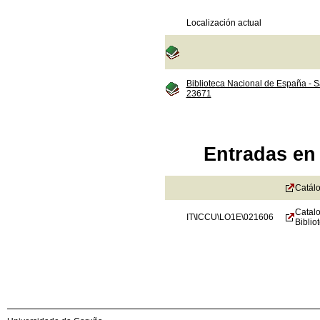
Localización actual
Biblioteca Nacional de España - S
23671
Entradas en 
Catálo
Catalo
IT\ICCU\LO1E\021606
Biblio