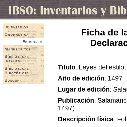
Inventarios
Ficha de l
Onomástica
Declarac
Ediciones
Manuscritos
Bibliotecas
Ideales
Titulo
: Leyes del estil
Bibliotecas
Hipotéticas
Año de edición
: 1497
Buscar
Lugar de edición
: Sal
Publicación
: Salamanc
1497)
Descripción física
: Fol