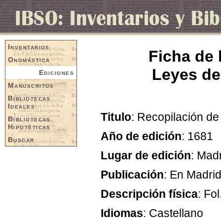
Inventarios
Ficha de 
Onomástica
Leyes de 
Ediciones
Manuscritos
Bibliotecas
Ideales
Titulo
: Recopilación de
Bibliotecas
Hipotéticas
Año de edición
: 1681
Buscar
Lugar de edición
: Mad
Publicación
: En Madrid
Descripción física
: Fol
Idiomas
: Castellano