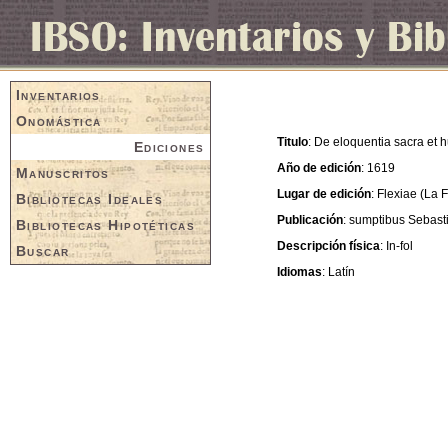
Inventarios
Onomástica
Titulo
: De eloquentia sacra et 
Ediciones
Año de edición
: 1619
Manuscritos
Lugar de edición
: Flexiae (La 
Bibliotecas Ideales
Publicación
: sumptibus Sebast
Bibliotecas Hipotéticas
Descripción física
: In-fol
Buscar
Idiomas
: Latín