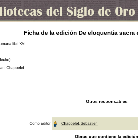
Ficha de la edición De eloquentia sacra 
humana libri XVI
Flèche)
iani Chappelet
Otros responsables
Como Editor
Chappelet, Sébastien
Obras que contiene la edició