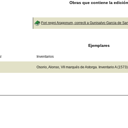
Obras que contiene la edició
Fori regni Aragonum, correcti a Gunisalvo Garcia de Sa
Ejemplares
l
Inventarios
Osorio, Alonso, VII marqués de Astorga. Inventario A (1573)