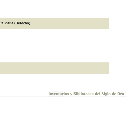
n
nta Maria
(Derecho)