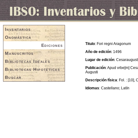
Inventarios
Onomástica
Titulo
: Fori regni Aragonum
Ediciones
Año de edición
: 1496
Manuscritos
Lugar de edición
: Cesaraugust
Bibliotecas Ideales
Publicación
: Apud vrbe[m] Ces
Bibliotecas Hipotéticas
Augusti
Buscar
Descripción física
: Fol. : [10], 
Idiomas
: Castellano; Latín