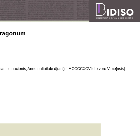
 Aragonum
manice nacionis, Anno natiuitate d[omi]ni MCCCCXCVI die vero V me[nsis]