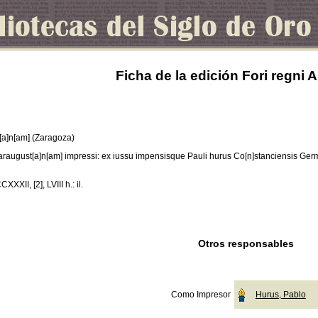
Ficha de la edición Fori regni
[a]n[am] (Zaragoza)
araugust[a]n[am] impressi: ex iussu impensisque Pauli hurus Co[n]stanciensis Ger
CCXXXII, [2], LVIII h.: il.
Otros responsables
Como Impresor
Hurus, Pablo