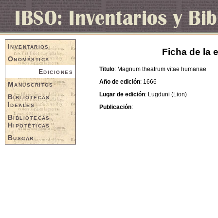
Inventarios
Ficha de la
Onomástica
Titulo
: Magnum theatrum vitae humanae
Ediciones
Año de edición
: 1666
Manuscritos
Lugar de edición
: Lugduni (Lion)
Bibliotecas
Ideales
Publicación
:
Bibliotecas
Hipotéticas
Buscar