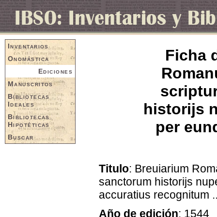
Inventarios
Ficha 
Onomástica
Romanu
Ediciones
Manuscritos
scriptu
Bibliotecas
Ideales
historijs
Bibliotecas
per eun
Hipotéticas
Buscar
Titulo
: Breuiarium Rom
sanctorum historijs nu
accuratius recognitum ..
Año de edición
: 1544