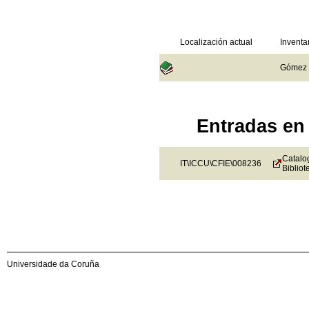
Localización actual
Inventa
Gómez d
Entradas en 
Catalog
IT\ICCU\CFIE\008236
Bibliot
Universidade da Coruña