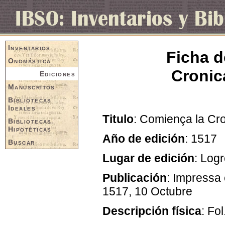
Inventarios
Ficha d
Onomástica
Cronica
Ediciones
Manuscritos
Bibliotecas
Ideales
Titulo
: Comiença la Cro
Bibliotecas
Hipotéticas
Año de edición
: 1517
Buscar
Lugar de edición
: Log
Publicación
: Impressa e
1517, 10 Octubre
Descripción física
: Fol.