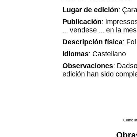
Lugar de edición
: Çar
Publicación
: Impresso
... vendese ... en la m
Descripción física
: Fol
Idiomas
: Castellano
Observaciones
: Dadso
edición han sido compl
Como I
Obras