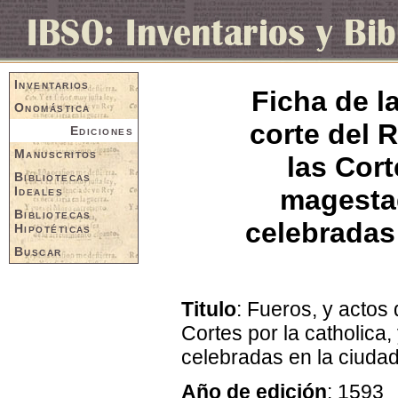
Inventarios
Ficha de l
Onomástica
corte del 
Ediciones
Manuscritos
las Cort
Bibliotecas
Ideales
magestad
Bibliotecas
celebradas
Hipotéticas
Buscar
Titulo
: Fueros, y actos
Cortes por la catholica,
celebradas en la ciuda
Año de edición
: 1593