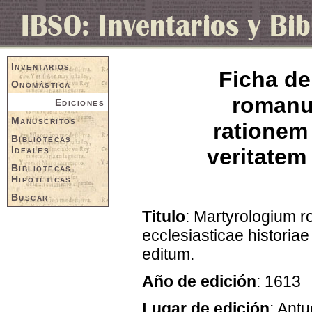
Inventarios
Ficha de
Onomástica
romanu
Ediciones
Manuscritos
rationem 
Bibliotecas
Ideales
veritatem 
Bibliotecas
Hipotéticas
Buscar
Titulo
: Martyrologium 
ecclesiasticae historiae 
editum.
Año de edición
: 1613
Lugar de edición
: Ant