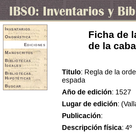
Inventarios
Ficha de l
Onomástica
de la caba
Ediciones
Manuscritos
Bibliotecas
Ideales
Titulo
: Regla de la ord
Bibliotecas
Hipotéticas
espada
Buscar
Año de edición
: 1527
Lugar de edición
: (Val
Publicación
:
Descripción física
: 4º