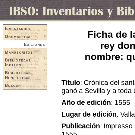
Inventarios
Ficha de l
Onomástica
rey don
Ediciones
Manuscritos
nombre: qu
Bibliotecas
Ideales
Bibliotecas
Hipotéticas
Titulo
: Crónica del san
Buscar
ganó a Sevilla y a toda 
Año de edición
: 1555
Lugar de edición
: Vall
Publicación
: Impresso 
1555