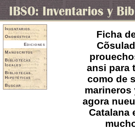
Inventarios
Ficha de
Onomástica
Cõsulad
Ediciones
Manuscritos
prouechos
Bibliotecas
Ideales
ansi para
Bibliotecas
como de s
Hipotéticas
Buscar
marineros 
agora nueu
Catalana 
muchos