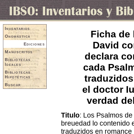
Inventarios
Ficha de 
Onomástica
David co
Ediciones
Manuscritos
declara co
Bibliotecas
Ideales
cada Psalm
Bibliotecas
traduzidos
Hipotéticas
Buscar
el doctor I
verdad del
Titulo
: Los Psalmos de
breuedad lo contenido 
traduzidos en romançe 