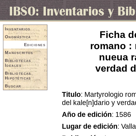
Inventarios
Ficha d
Onomástica
romano : 
Ediciones
Manuscritos
nueua ra
Bibliotecas
Ideales
verdad d
Bibliotecas
Hipotéticas
Buscar
Titulo
: Martyrologio ro
del kale[n]dario y verdad
Año de edición
: 1586
Lugar de edición
: Vall