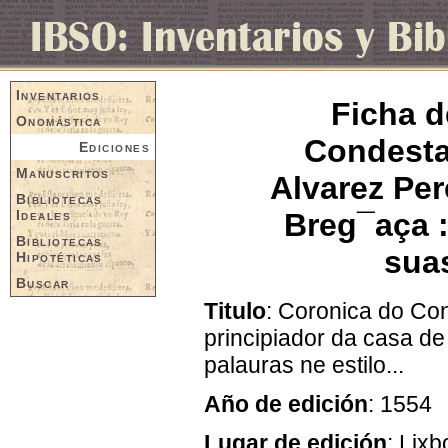
Inventarios
Ficha d
Onomástica
Condesta
Ediciones
Manuscritos
Alvarez Per
Bibliotecas
Ideales
Breg¯aça 
Bibliotecas
suas
Hipotéticas
Buscar
Titulo
: Coronica do Co
principiador da casa d
palauras ne estilo...
Año de edición
: 1554
Lugar de edición
: Lixb