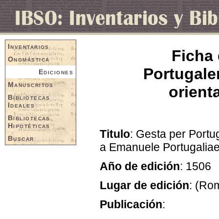
Inventarios
Ficha 
Onomástica
Portugalem
Ediciones
Manuscritos
orient
Bibliotecas
Ideales
Bibliotecas
Hipotéticas
Titulo
: Gesta per Portuga
Buscar
a Emanuele Portugaliae
Año de edición
: 1506
Lugar de edición
: (Ro
Publicación
: