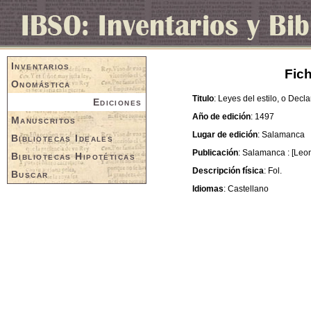
Inventarios
Fich
Onomástica
Titulo
: Leyes del estilo, o Decl
Ediciones
Año de edición
: 1497
Manuscritos
Lugar de edición
: Salamanca
Bibliotecas Ideales
Publicación
: Salamanca : [Leo
Bibliotecas Hipotéticas
Descripción física
: Fol.
Buscar
Idiomas
: Castellano