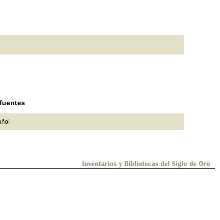
 fuentes
añol