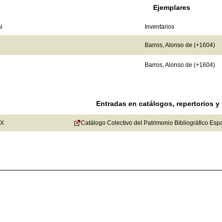
Ejemplares
l
Inventarios
Barros, Alonso de (+1604)
Barros, Alonso de (+1604)
Entradas en catálogos, repertorios y
-X
Catálogo Colectivo del Patrimonio Bibliográfico Esp