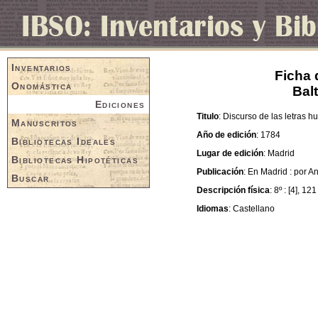
Inventarios
Ficha 
Onomástica
Bal
Ediciones
Titulo
: Discurso de las letras 
Manuscritos
Año de edición
: 1784
Bibliotecas Ideales
Lugar de edición
: Madrid
Bibliotecas Hipotéticas
Publicación
: En Madrid : por 
Buscar
Descripción física
: 8º : [4], 121
Idiomas
: Castellano