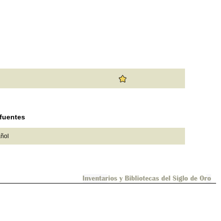
n
 fuentes
añol