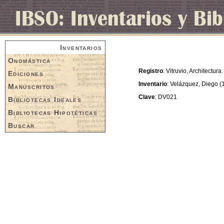
Inventarios
Onomástica
Registro
: Vitruvio, Architectura.
Ediciones
Inventario
: Velázquez, Diego (
Manuscritos
Clave
: DV021
Bibliotecas Ideales
Bibliotecas Hipotéticas
Buscar