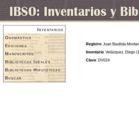
Inventarios
Onomástica
Registro
: Juan Bautista Montan
Ediciones
Inventario
: Velázquez, Diego (
Manuscritos
Clave
: DV024
Bibliotecas Ideales
Bibliotecas Hipotéticas
Buscar